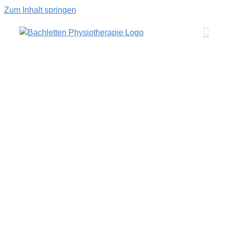
Zum Inhalt springen
Romy Wendle
Feldenkrais
Physiotherapie
admin
Steffen Siebenhüner
Feldenkrais
admin