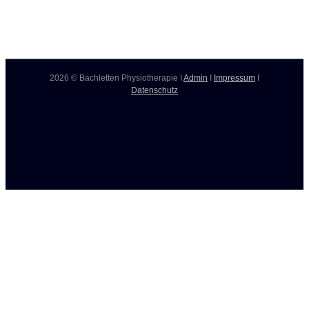
2026 © Bachletten Physiotherapie I
Admin
I
Impressum
I
Datenschutz
Page load link