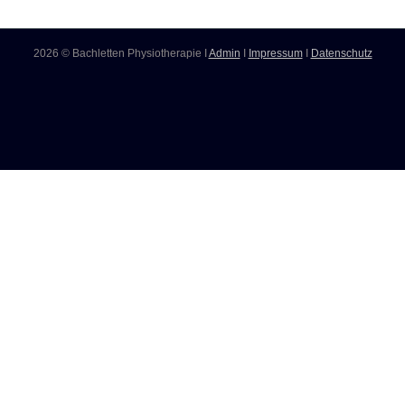
2026 © Bachletten Physiotherapie I
Admin
I
Impressum
I
Datenschutz