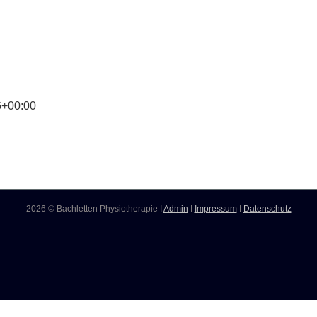
6+00:00
2026 © Bachletten Physiotherapie I
Admin
I
Impressum
I
Datenschutz